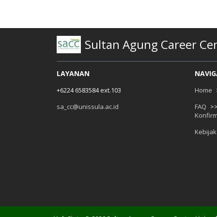
Sultan Agung Career Cen
LAYANAN
NAVIG
+6224 6583584 ext.103
Home
sa_cc@unissula.ac.id
FAQ
>
Konfir
Kebijak