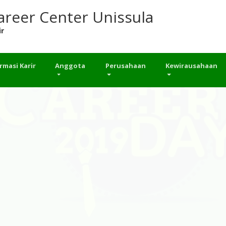
areer Center Unissula
ir
rmasi Karir
Anggota
Perusahaan
Kewirausahaan